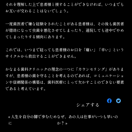
それを理解した上で患者様と接することができなければ、いつまでも
お互いが交わることはないでしょう。
一度歯医者で嫌な経験をされたことがある患者様は、その後も歯医者
が億劫になって虫歯を悪化させてしまったり、通院しても途中でやめ
てしまったりする傾向にあります。
これでは、いつまで経っても患者様のお口を「痛い」「辛い」という
サイクルから救出することができません。
かなまる歯科クリニックの理念の一つに「カウンセリング」がありま
すが、患者様の歯を守ることを考えるのであれば、コミュニケーショ
ンや信頼関係の構築は、歯科医療にとって欠かすことのできない要素
であると考えています。
Faceboo
Twit
で
で
シェアする
シ
シ
ェ
ェ
« 人生を自分の脚で歩むため
なぜ、あの人は仕事がいつも早いの
ア
ア
に
か？ »
す
す