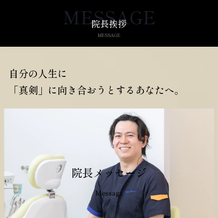
MESSAGE
院長挨拶
MESSAGE
自分の人生に
「真剣」に向き合おうとするあなたへ。
院長メッセージ
Message