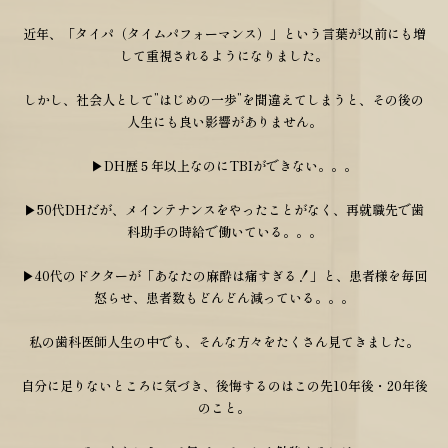
近年、「タイパ（タイムパフォーマンス）」という言葉が以前にも増
して重視されるようになりました。
しかし、社会人として”はじめの一歩”を間違えてしまうと、その後の
人生にも良い影響がありません。
▶DH歴５年以上なのにTBIができない。。。
▶50代DHだが、メインテナンスをやったことがなく、再就職先で歯
科助手の時給で働いている。。。
▶40代のドクターが「あなたの麻酔は痛すぎる！」と、患者様を毎回
怒らせ、患者数もどんどん減っている。。。
私の歯科医師人生の中でも、そんな方々をたくさん見てきました。
自分に足りないところに気づき、後悔するのはこの先10年後・20年後
のこと。