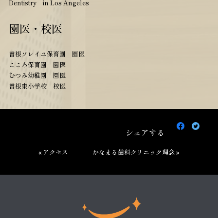
Dentistry in Los Angeles
園医・校医
曽根ソレイユ保育園 園医
こころ保育園 園医
むつみ幼稚園 園医
曽根東小学校 校医
Faceboo
Twit
で
で
シェアする
シ
シ
ェ
ェ
« アクセス
かなまる歯科クリニック理念 »
ア
ア
す
す
る
る