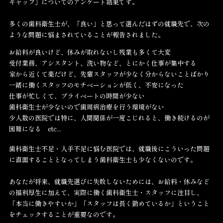
ギャップ」についてのアンケート結果です。
多くの歯科衛生士が、「良い」と思って選んだはずの就職先で、次の
ような問題に悩まされていることが報告されました。
お給料が良いけど、休みが取れないし残業も多くて大変
受付業務、アシスタント、洗い物など、とにかく仕事が集中する
家から近くて楽だけど、先輩スタッフが少なく分からないことばかり
一緒に働くスタッフのモチベーションが低く、不安になった
仕事が忙しくて、プライベートの時間が少ない
歯科衛生士が少ないので歯周病治療を行う環境がない
少人数の医院では特に、人間関係が一度こじれると、働き続けるのが
困難になる etc...
歯科衛生士不足・人手不足に悩む医院では、就職後にこういった問題
に直面することとなってしまう歯科衛生士も少なくないのです。
あなたが将来、就職先選びに失敗しないためには、お給料・休みなど
の福利厚生に加えて、実際に働く歯科衛生士・スタッフに注目し、
「本当に働きやすいか」「スタッフは長く勤めているか」ということ
をチェックすることが重要なのです。