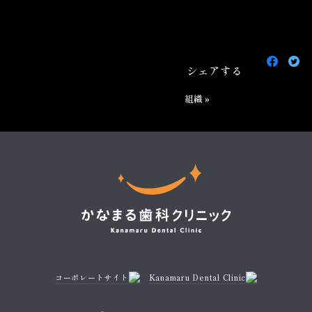
Faceb
Tw
で
で
シェアする
シ
シ
ェ
ェ
組織 »
ア
ア
す
す
る
る
コーポレートサイト
Kanamaru Dental Clinic