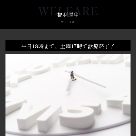
WELFARE
福利厚生
WELFARE
平日18時まで、土曜17時で診療終了！