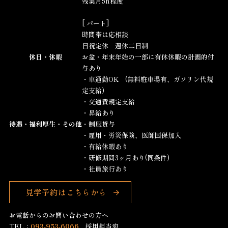
残業月5h程度
[ パート]
時間帯は応相談
日祝定休 週休二日制
休日・休暇
お盆・年末年始の一部に有休休暇の計画的付
与あり
・車通勤OK (無料駐車場有、ガソリン代規
定支給)
・交通費規定支給
・昇給あり
待遇・福利厚生・その他
・制服貸与
・雇用・労災保険、医師国保加入
・有給休暇あり
・研修期間3ヶ月あり(同条件)
・社員旅行あり
見学予約はこちらから
お電話からのお問い合わせの方へ
TEL：
093-953-6066
採用担当宛