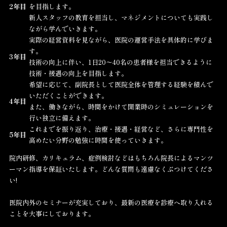
2年目
を目指します。
新人スタッフの教育を担当し、マネジメントについても実践し
ながら学んでいきます。
実際の経営資料を見ながら、医院の運営手法を具体的に学びま
す。
3年目
技術の向上に伴い、1日20〜40名の患者様を担当できるように
技術・接遇の向上を目指します。
希望に応じて、副院長として医院全体を管理する経験を積んで
いただくことができます。
4年目
また、働きながら、時間をかけて開業時のシミュレーションを
行い独立に備えます。
これまでを振り返り、治療・接遇・経営など、さらに専門性を
5年目
高めたい分野の勉強に時間を使っていきます。
院内研修、カリキュラム、症例検討などはもちろん院長によるマンツ
ーマン指導を保証いたします。どんな質問も遠慮なくぶつけてくださ
い!
医院内外のセミナーが充実しており、最新の医療を診療へ取り入れる
ことを大事にしております。