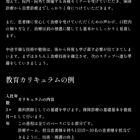
加えて、院内・院外で開催する各種セミナーを受けていただき、保険
診療から自費診療までしっかりと身につけていただきます。
また、患者様に安心して治療を受けていただくための声かけ、口腔内
の触り方など、治療以前の接遇に関しても基本からしっかりと見直し
ます。
中途半端な技術や勉強は、後から何度も学び直す必要が出てきてしま
います。まずはきちんと治療技術を確立させ、次のステップへ進む準
備をしていきましょう。
教育カリキュラムの例
入社年
カリキュラムの内容
数
3ヶ
歯科医師としての基礎を学びます。保険診療の基礎基本を徹底
月〜1
して行います。
年
この過程は全てのベースになる部分です。
診療チーム、担当患者様を持ち1日15〜30名の患者様を担当で
きるように、技術・接遇の向上