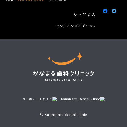
Faceboo
Twit
で
で
シェアする
シ
シ
ェ
ェ
オンラインガイダンス »
ア
ア
す
す
る
る
コーポレートサイト
Kanamaru Dental Clinic
© Kanamaru dental clinic